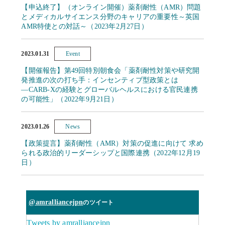
【申込終了】（オンライン開催）薬剤耐性（AMR）問題
とメディカルサイエンス分野のキャリアの重要性～英国
AMR特使との対話～（2023年2月27日）
2023.01.31
Event
【開催報告】第49回特別朝食会「薬剤耐性対策や研究開
発推進の次の打ち手：インセンティブ型政策とは
―CARB-Xの経験とグローバルヘルスにおける官民連携
の可能性」（2022年9月21日）
2023.01.26
News
【政策提言】薬剤耐性（AMR）対策の促進に向けて 求め
られる政治的リーダーシップと国際連携（2022年12月19
日）
@amralliancejpn
のツイート
Tweets by amralliancejpn