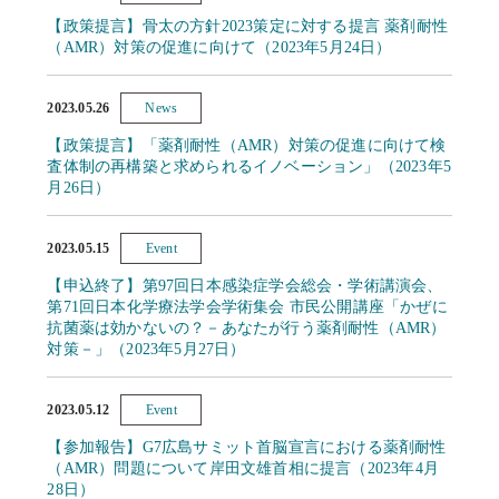
【政策提言】骨太の方針2023策定に対する提言 薬剤耐性
（AMR）対策の促進に向けて（2023年5月24日）
2023.05.26
News
【政策提言】「薬剤耐性（AMR）対策の促進に向けて検
査体制の再構築と求められるイノベーション」（2023年5
月26日）
2023.05.15
Event
【申込終了】第97回日本感染症学会総会・学術講演会、
第71回日本化学療法学会学術集会 市民公開講座「かぜに
抗菌薬は効かないの？－あなたが行う薬剤耐性（AMR）
対策－」（2023年5月27日）
2023.05.12
Event
【参加報告】G7広島サミット首脳宣言における薬剤耐性
（AMR）問題について岸田文雄首相に提言（2023年4月
28日）