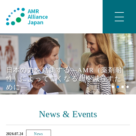
日本の力を結集する
―AMR（薬剤耐
性）によって
亡くなる命を減らすた
めに―
News & Events
2026.07.24
News