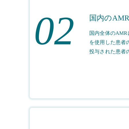
02
国内のAM
国内全体のAM
を使用した患者
投与された患者