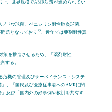
*1
り
、世界規模でAMR対策が進められてい
色ブドウ球菌、ペニシリン耐性肺炎球菌、
*2
が問題となっており
、近年では薬剤耐性真
R対策を推進させるため、「薬剤耐性
提言する。
る危機の管理及びサーベイランス・システ
」、「国民及び医療従事者へのAMRに関
給」及び「国内外の好事例や教訓を共有す