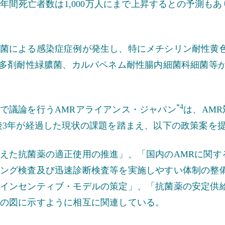
年間死亡者数は1,000万人にまで上昇するとの予測もあ
菌による感染症症例が発生し、特にメチシリン耐性黄
、多剤耐性緑膿菌、カルバペネム耐性腸内細菌科細菌等
*4
で議論を行うAMRアライアンス・ジャパン
は、AM
後3年が経過した現状の課題を踏まえ、以下の政策案を
えた抗菌薬の適正使用の推進」、「国内のAMRに関す
ング検査及び迅速診断検査等を実施しやすい体制の整備
インセンティブ・モデルの策定」、「抗菌薬の安定供
の図に示すように相互に関連している。