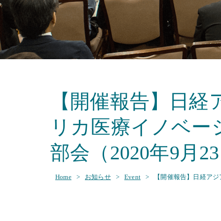
【開催報告】日経
リカ医療イノベーシ
部会（2020年9月2
Home
>
お知らせ
>
Event
>
【開催報告】日経アジア