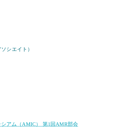
アソシエイト）
アム（AMIC） 第1回AMR部会