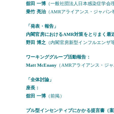
舘田 一博
（一般社団法人日本感染症学会
乗竹 亮治
（AMRアライアンス・ジャパン
「発表・報告」
内閣官房におけるAMR対策をとりまく最
野田 博之
（内閣官房新型インフルエンザ
ワーキンググループ活動報告：
Matt McEnany
（AMRアライアンス・ジ
「全体討論」
座長：
舘田 一博
（前掲）
プル型インセンティブにかかる提言書（案