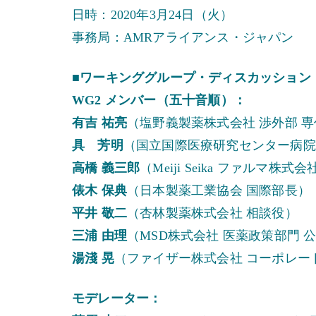
日時：2020年3月24日（火）
事務局：AMRアライアンス・ジャパン
■ワーキンググループ・ディスカッション
WG2 メンバー（五十音順）：
有吉 祐亮
（塩野義製薬株式会社 渉外部 
具 芳明
（国立国際医療研究センター病院
高橋 義三郎
（Meiji Seika ファルマ
俵木 保典
（日本製薬工業協会 国際部長）
平井 敬二
（杏林製薬株式会社 相談役）
三浦 由理
（MSD株式会社 医薬政策部門 
湯淺 晃
（ファイザー株式会社 コーポレー
モデレーター：