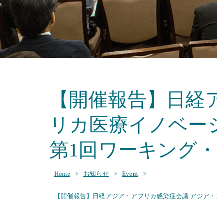
【開催報告】日経
リカ医療イノベーシ
第1回ワーキング・グ
Home
>
お知らせ
>
Event
>
【開催報告】日経アジア・アフリカ感染症会議 アジア・アフ