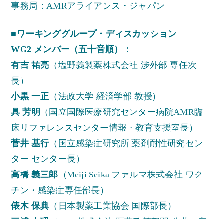
事務局：AMRアライアンス・ジャパン
■ワーキンググループ・ディスカッション
WG2 メンバー（五十音順）：
有吉 祐亮
（塩野義製薬株式会社 渉外部 専任次
長）
小黒 一正
（法政大学 経済学部 教授）
具 芳明
（国立国際医療研究センター病院AMR臨
床リファレンスセンター情報・教育支援室長）
菅井 基行
（国立感染症研究所 薬剤耐性研究セン
ター センター長）
高橋 義三郎
（Meiji Seika ファルマ株式会社 ワク
チン・感染症専任部長）
俵木 保典
（日本製薬工業協会 国際部長）