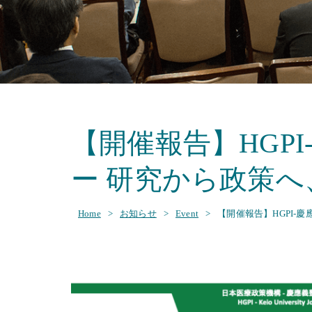
【開催報告】HGP
ー 研究から政策へ
Home
>
お知らせ
>
Event
>
【開催報告】HGPI-